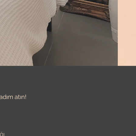
adım atın!
ğı